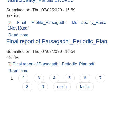
Submitted on:
Thu, 07/02/2020 - 16:59
दस्तावेज:
Final Profile_Parsagadhi Municipality_Parsa
1Nov18.pdf
Read more
about Final Profile_Parsagadhi
Final report of Parsagadhi_Periodic_Plan
Municipality_Parsa 1Nov18
Submitted on:
Thu, 07/02/2020 - 16:54
दस्तावेज:
Final report of Parsagadhi_Periodic_Plan.pdf
Read more
about Final report of
Pages
Parsagadhi_Periodic_Plan
1
2
3
4
5
6
7
8
9
next ›
last »