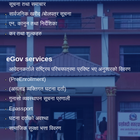
सूचना तथा समाचार
सार्वजनिक खरीद /बोलपत्र सूचना
एन, कानुन तथा निर्देशिका
कर तथा शुल्कहरु
eGov services
आवेदनकर्ताले राष्‍ट्रिय परिचयपत्रमा प्रविष्ट भए अनुसारको विवरण
(PreEnrollment)
(अनलाइ व्यक्तिगत घटना दर्ता)
गुनासो व्यवस्थापन सूचना प्रणाली
Epassport
घटना दर्ताको अवश्था
सामाजिक सुरक्षा भत्ता विवरण