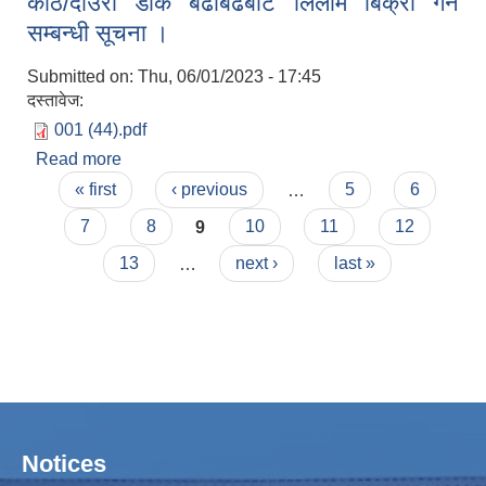
काठ/दाउरा डाक बढाबढबाट लिलाम बिक्री गर्ने
सम्बन्धी सूचना ।
Submitted on:
Thu, 06/01/2023 - 17:45
दस्तावेज:
001 (44).pdf
Read more
about काठ/दाउरा डाक बढाबढबाट लिलाम बिक्री गर्ने
Pages
सम्बन्धी सूचना ।
« first
‹ previous
…
5
6
7
8
9
10
11
12
13
…
next ›
last »
Notices