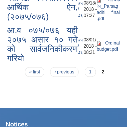
७५
08/18/
आर्थिक ऐन,
ऐन_Parsag
/
2018 -
adhi final
(२०७५/०७६)
७६
07:27
.pdf
आ.व ०७५/०७६ यही
२०७५ असार १० गते
७५
08/01/
Orginal
/
2018 -
को सार्वजनिकीकरण
budget.pdf
७६
08:21
गरियो
Pages
« first
‹ previous
1
2
Notices