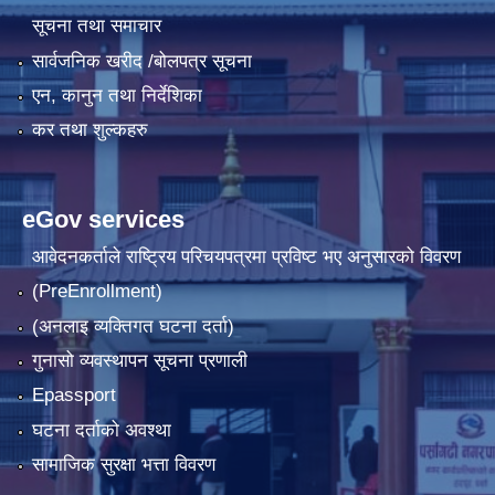
सूचना तथा समाचार
सार्वजनिक खरीद /बोलपत्र सूचना
एन, कानुन तथा निर्देशिका
कर तथा शुल्कहरु
eGov services
आवेदनकर्ताले राष्‍ट्रिय परिचयपत्रमा प्रविष्ट भए अनुसारको विवरण
(PreEnrollment)
(अनलाइ व्यक्तिगत घटना दर्ता)
गुनासो व्यवस्थापन सूचना प्रणाली
Epassport
घटना दर्ताको अवश्था
सामाजिक सुरक्षा भत्ता विवरण