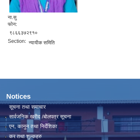
ना.सु
फोन:
९८६६३७२९१०
Section:
न्यायीक समिति
Notices
सूचना तथा समाचार
सार्वजनिक खरीद /बोलपत्र सूचना
एन, कानुन तथा निर्देशिका
कर तथा शुल्कहरु