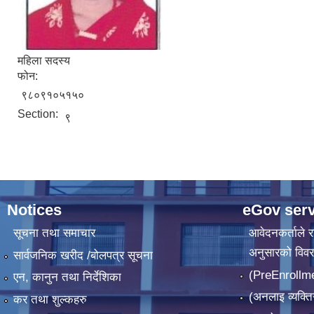
महिला सदस्य
फोन:
९८०९१०५१५०
Section:
९
Notices
eGov serv
सूचना तथा समाचार
आवेदनकर्ताले रा
अनुसारको विव
सार्वजनिक खरीद /बोलपत्र सूचना
(PreEnrollm
एन, कानुन तथा निर्देशिका
(अनलाइ व्यक्ति
कर तथा शुल्कहरु