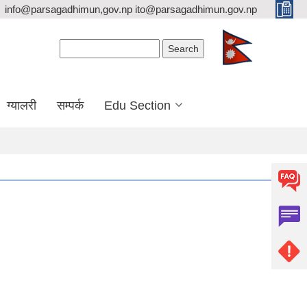
info@parsagadhimun,gov.np ito@parsagadhimun.gov.np
Search form
Search
ग्यालरी
सम्पर्क
Edu Section