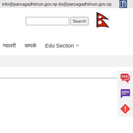
info@parsagadhimun,gov.np ito@parsagadhimun.gov.np
Search form
Search
ग्यालरी
सम्पर्क
Edu Section