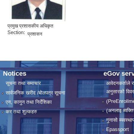
प्रमुख प्रशासकीय अधिकृत
Section:
प्रशासन
Notices
eGov serv
सूचना तथा समाचार
आवेदनकर्ताले रा
अनुसारको विव
सार्वजनिक खरीद /बोलपत्र सूचना
(PreEnrollm
एन, कानुन तथा निर्देशिका
(अनलाइ व्यक्ति
कर तथा शुल्कहरु
गुनासो व्यवस्थ
Epassport