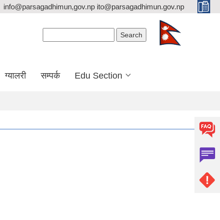
info@parsagadhimun,gov.np ito@parsagadhimun.gov.np
Search form
Search
ग्यालरी
सम्पर्क
Edu Section