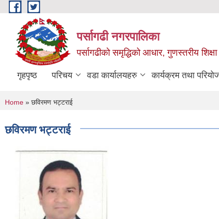
Skip to main content
पर्सागढी नगरपालिका
पर्सागढीको समृद्धिको आधार, गुणस्तरीय शिक्षा त
गृहपृष्ठ
परिचय
वडा कार्यालयहरु
कार्यक्रम तथा परियो
You are here
Home
» छविरमण भट्टराई
छविरमण भट्टराई