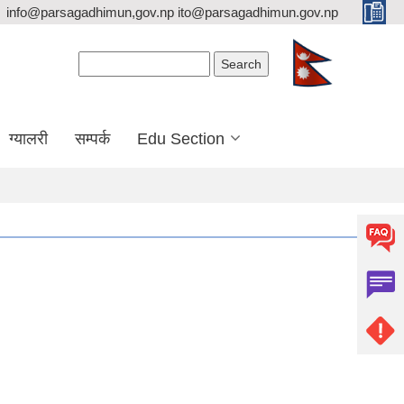
info@parsagadhimun,gov.np ito@parsagadhimun.gov.np
Search form
Search
ग्यालरी
सम्पर्क
Edu Section