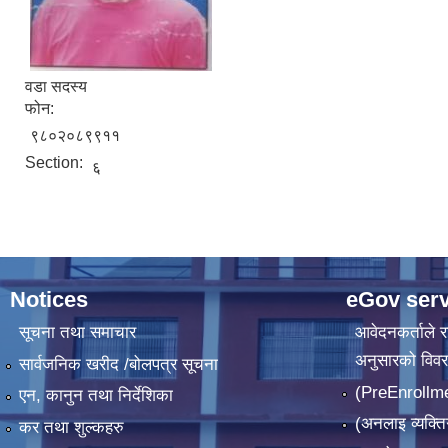
वडा सदस्य
फोन:
९८०२०८९९११
Section:
६
Notices
eGov serv
सूचना तथा समाचार
आवेदनकर्ताले रा
अनुसारको विव
सार्वजनिक खरीद /बोलपत्र सूचना
(PreEnrollm
एन, कानुन तथा निर्देशिका
(अनलाइ व्यक्ति
कर तथा शुल्कहरु