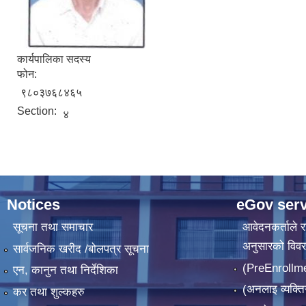
कार्यपालिका सदस्य
फोन:
९८०३७६८४६५
Section:
४
Notices
eGov serv
सूचना तथा समाचार
आवेदनकर्ताले रा
अनुसारको विव
सार्वजनिक खरीद /बोलपत्र सूचना
(PreEnrollm
एन, कानुन तथा निर्देशिका
(अनलाइ व्यक्ति
कर तथा शुल्कहरु