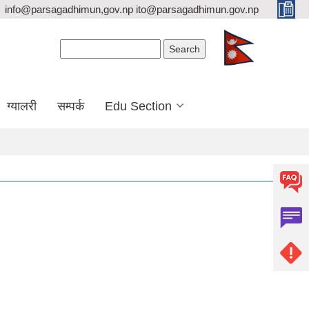
info@parsagadhimun,gov.np ito@parsagadhimun.gov.np
Search form
Search
ग्यालरी
सम्पर्क
Edu Section