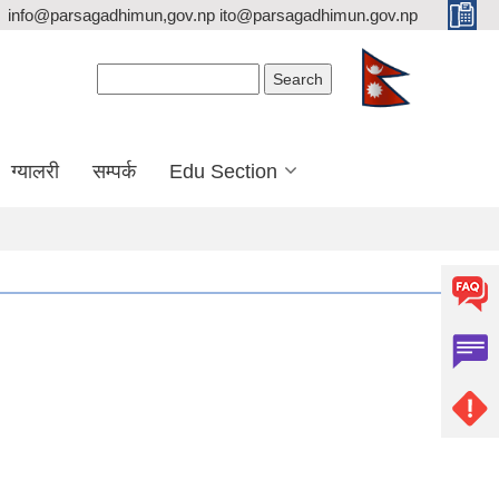
info@parsagadhimun,gov.np ito@parsagadhimun.gov.np
Search form
Search
ग्यालरी
सम्पर्क
Edu Section