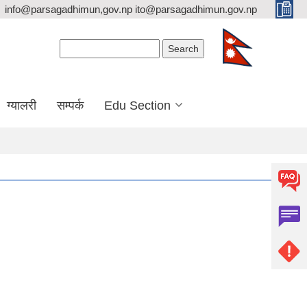
info@parsagadhimun,gov.np ito@parsagadhimun.gov.np
Search form
Search
ग्यालरी
सम्पर्क
Edu Section