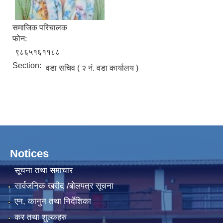
समाजिक परिचालक
फोन:
९८६५१६११८८
Section:
वडा सचिव ( २ नं. वडा कार्यालय )
Notices
सूचना तथा समाचार
सार्वजनिक खरीद /बोलपत्र सूचना
एन, कानुन तथा निर्देशिका
कर तथा शुल्कहरु