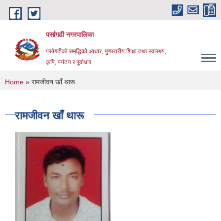
Skip to main content
पर्सागढी नगरपालिका
पर्सागढीको समृद्धिको आधार, गुणस्तरीय शिक्षा तथा स्वास्थ्य,
कृषि, पर्यटन र पूर्वाधार
You are here
Home
» रामजीवन खाँ थारू
रामजीवन खाँ थारू