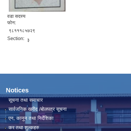
वडा सदस्य
फोन:
९८१११८५७२९
Section:
३
Notices
सूचना तथा समाचार
सार्वजनिक खरीद /बोलपत्र सूचना
एन, कानुन तथा निर्देशिका
कर तथा शुल्कहरु