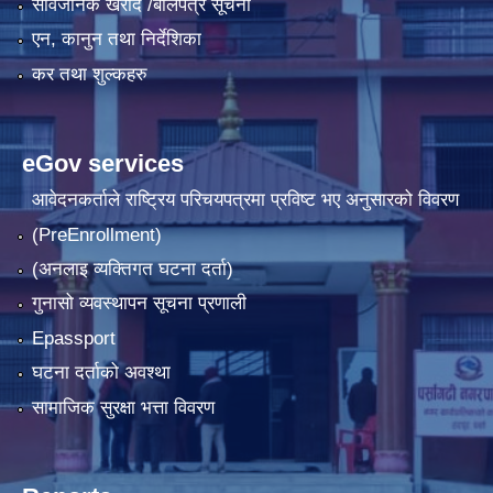
सार्वजनिक खरीद /बोलपत्र सूचना
एन, कानुन तथा निर्देशिका
कर तथा शुल्कहरु
eGov services
आवेदनकर्ताले राष्‍ट्रिय परिचयपत्रमा प्रविष्ट भए अनुसारको विवरण
(PreEnrollment)
(अनलाइ व्यक्तिगत घटना दर्ता)
गुनासो व्यवस्थापन सूचना प्रणाली
Epassport
घटना दर्ताको अवश्था
सामाजिक सुरक्षा भत्ता विवरण