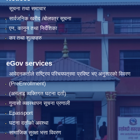
सूचना तथा समाचार
सार्वजनिक खरीद /बोलपत्र सूचना
एन, कानुन तथा निर्देशिका
कर तथा शुल्कहरु
eGov services
आवेदनकर्ताले राष्‍ट्रिय परिचयपत्रमा प्रविष्ट भए अनुसारको विवरण
(PreEnrollment)
(अनलाइ व्यक्तिगत घटना दर्ता)
गुनासो व्यवस्थापन सूचना प्रणाली
Epassport
घटना दर्ताको अवश्था
सामाजिक सुरक्षा भत्ता विवरण