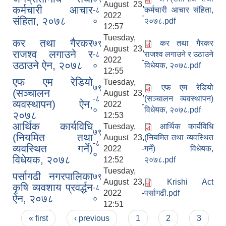
August 23,
कर्मचारी आचार
-८
कर्मचारी आचार संहिता,
2022 -
संहिता, २०७८
०
२०७८.pdf
12:57
Tuesday,
कर तथा गैरकर
७९
कर तथा गैरकर
August 23,
राजश्व लगाउने र
-८
राजश्व लगाउने र उठाउने
2022 -
उठाउने ऐन, २०७८
०
विधेयक, २०७८.pdf
12:55
एफ एम रेडियो
Tuesday,
७९
एफ एम रेडियो
(सञ्चालन
August 23,
-८
(सञ्चालन व्यवस्थापन)
व्यवस्थापन) ऐन,
2022 -
०
विधेयक, २०७८.pdf
२०७८
12:53
आर्थिक कार्यविधि
Tuesday,
आर्थिक कार्यविधि
७९
(नियमित तथा
August 23,
(नियमित तथा व्यवस्थित
-८
व्यवस्थित गर्ने)
2022 -
गर्ने) विधेयक,
०
विधेयक, २०७८
12:52
२०७८.pdf
Tuesday,
पर्सागढी नगरपालिका
७९
August 23,
Krishi Act
कृषि व्यवशाय प्रवर्द्धन
-८
2022 -
पर्सागढी.pdf
ऐन, २०७८
०
12:51
Pages
« first
‹ previous
1
2
3