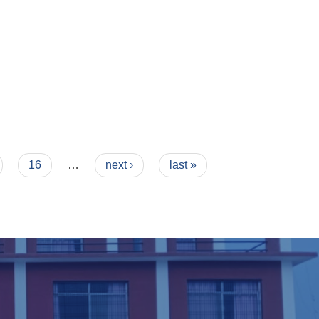
16
…
next ›
last »