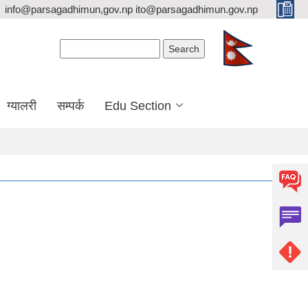
info@parsagadhimun,gov.np ito@parsagadhimun.gov.np
Search form
Search
ग्यालरी
सम्पर्क
Edu Section