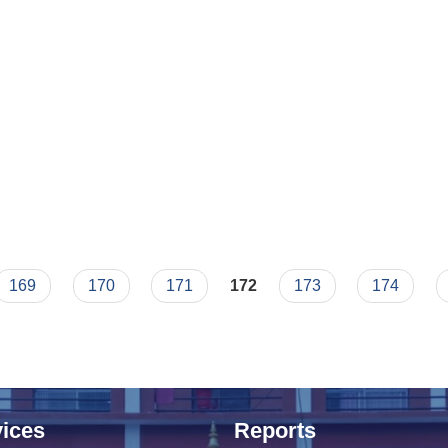
169
170
171
172
173
174
ices
Reports