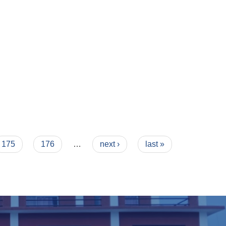
175
176
…
next ›
last »