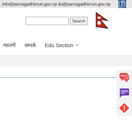
info@parsagadhimun,gov.np ito@parsagadhimun.gov.np
Search form
Search
ग्यालरी
सम्पर्क
Edu Section