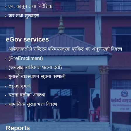
एन, कानुन तथा निर्देशिका
कर तथा शुल्कहरु
eGov services
आवेदनकर्ताले राष्‍ट्रिय परिचयपत्रमा प्रविष्ट भए अनुसारको विवरण
(PreEnrollment)
(अनलाइ व्यक्तिगत घटना दर्ता)
गुनासो व्यवस्थापन सूचना प्रणाली
Epassport
घटना दर्ताको अवश्था
सामाजिक सुरक्षा भत्ता विवरण
Reports