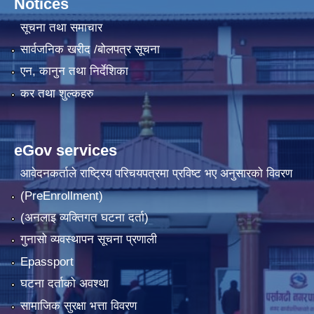
Notices
सूचना तथा समाचार
सार्वजनिक खरीद /बोलपत्र सूचना
एन, कानुन तथा निर्देशिका
कर तथा शुल्कहरु
eGov services
आवेदनकर्ताले राष्‍ट्रिय परिचयपत्रमा प्रविष्ट भए अनुसारको विवरण
(PreEnrollment)
(अनलाइ व्यक्तिगत घटना दर्ता)
गुनासो व्यवस्थापन सूचना प्रणाली
Epassport
घटना दर्ताको अवश्था
सामाजिक सुरक्षा भत्ता विवरण